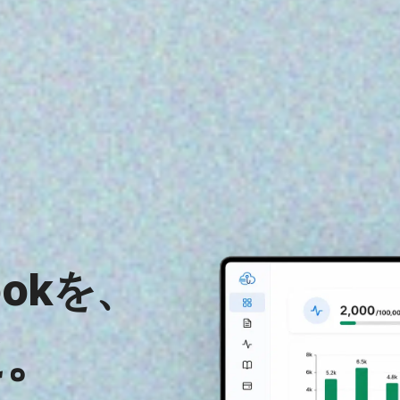
hookを、
に。